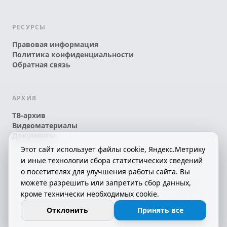
РЕСУРСЫ
Правовая информация
Политика конфиденциальности
Обратная связь
АРХИВ
ТВ-архив
Видеоматериалы
Документы
Этот сайт использует файлы cookie, Яндекс.Метрику
и иные технологии сбора статистических сведений
о посетителях для улучшения работы сайта. Вы
можете разрешить или запретить сбор данных,
© 2026 АО «КРТК» • КОМИ ЙÖЗЛЫ — КОМИ
кроме технически необходимых cookie.
ТЕЛЕКАНАЛ!
16+
СДЕЛАНО С ЛЮБОВЬЮ К РЕСПУБЛИКЕ КОМИ
Отклонить
Принять все