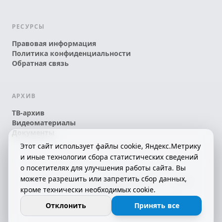
РЕСУРСЫ
Правовая информация
Политика конфиденциальности
Обратная связь
АРХИВ
ТВ-архив
Видеоматериалы
Документы
Этот сайт использует файлы cookie, Яндекс.Метрику
и иные технологии сбора статистических сведений
о посетителях для улучшения работы сайта. Вы
можете разрешить или запретить сбор данных,
© 2026 АО «КРТК» • КОМИ ЙÖЗЛЫ — КОМИ
кроме технически необходимых cookie.
ТЕЛЕКАНАЛ!
16+
СДЕЛАНО С ЛЮБОВЬЮ К РЕСПУБЛИКЕ КОМИ
Отклонить
Принять все