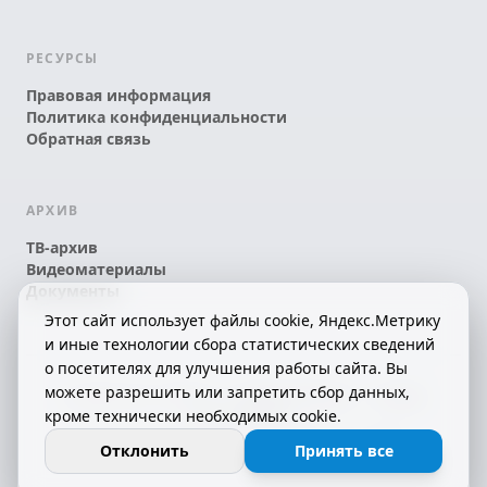
РЕСУРСЫ
Правовая информация
Политика конфиденциальности
Обратная связь
АРХИВ
ТВ-архив
Видеоматериалы
Документы
Этот сайт использует файлы cookie, Яндекс.Метрику
и иные технологии сбора статистических сведений
о посетителях для улучшения работы сайта. Вы
можете разрешить или запретить сбор данных,
© 2026 АО «КРТК» • КОМИ ЙÖЗЛЫ — КОМИ
кроме технически необходимых cookie.
ТЕЛЕКАНАЛ!
16+
СДЕЛАНО С ЛЮБОВЬЮ К РЕСПУБЛИКЕ КОМИ
Отклонить
Принять все