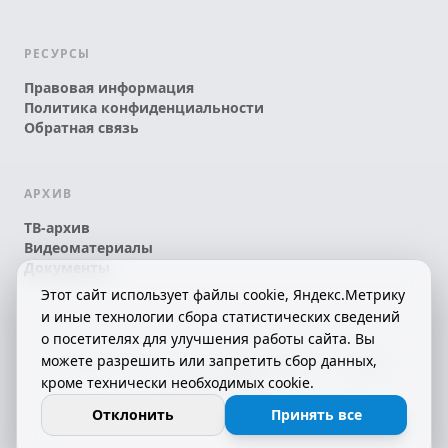
РЕСУРСЫ
Правовая информация
Политика конфиденциальности
Обратная связь
АРХИВ
ТВ-архив
Видеоматериалы
Документы
Этот сайт использует файлы cookie, Яндекс.Метрику
и иные технологии сбора статистических сведений
о посетителях для улучшения работы сайта. Вы
можете разрешить или запретить сбор данных,
© 2026 АО «КРТК» • КОМИ ЙÖЗЛЫ — КОМИ
кроме технически необходимых cookie.
ТЕЛЕКАНАЛ!
16+
СДЕЛАНО С ЛЮБОВЬЮ К РЕСПУБЛИКЕ КОМИ
Отклонить
Принять все