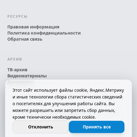
РЕСУРСЫ
Правовая информация
Политика конфиденциальности
Обратная связь
АРХИВ
ТВ-архив
Видеоматериалы
Документы
Этот сайт использует файлы cookie, Яндекс.Метрику
и иные технологии сбора статистических сведений
о посетителях для улучшения работы сайта. Вы
можете разрешить или запретить сбор данных,
© 2026 АО «КРТК» • КОМИ ЙÖЗЛЫ — КОМИ
кроме технически необходимых cookie.
ТЕЛЕКАНАЛ!
16+
СДЕЛАНО С ЛЮБОВЬЮ К РЕСПУБЛИКЕ КОМИ
Отклонить
Принять все