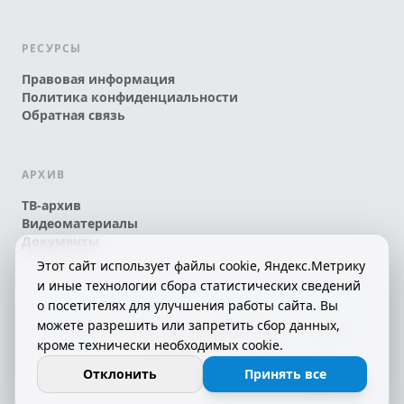
РЕСУРСЫ
Правовая информация
Политика конфиденциальности
Обратная связь
АРХИВ
ТВ-архив
Видеоматериалы
Документы
Этот сайт использует файлы cookie, Яндекс.Метрику
и иные технологии сбора статистических сведений
о посетителях для улучшения работы сайта. Вы
можете разрешить или запретить сбор данных,
© 2026 АО «КРТК» • КОМИ ЙÖЗЛЫ — КОМИ
кроме технически необходимых cookie.
ТЕЛЕКАНАЛ!
16+
СДЕЛАНО С ЛЮБОВЬЮ К РЕСПУБЛИКЕ КОМИ
Отклонить
Принять все