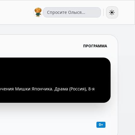
☀️
ПРОГРАММА
чения Мишки Япончика. Драма (Россия), 8-я
0+