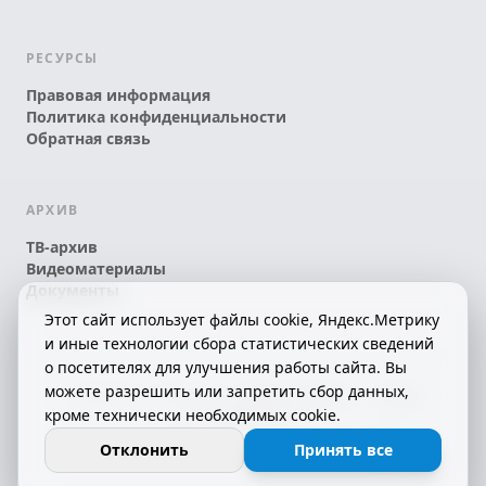
РЕСУРСЫ
Правовая информация
Политика конфиденциальности
Обратная связь
АРХИВ
ТВ-архив
Видеоматериалы
Документы
Этот сайт использует файлы cookie, Яндекс.Метрику
и иные технологии сбора статистических сведений
о посетителях для улучшения работы сайта. Вы
можете разрешить или запретить сбор данных,
© 2026 АО «КРТК» • КОМИ ЙÖЗЛЫ — КОМИ
кроме технически необходимых cookie.
ТЕЛЕКАНАЛ!
16+
СДЕЛАНО С ЛЮБОВЬЮ К РЕСПУБЛИКЕ КОМИ
Отклонить
Принять все