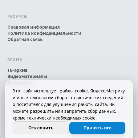
РЕСУРСЫ
Правовая информация
Политика конфиденциальности
Обратная связь
АРХИВ
ТВ-архив
Видеоматериалы
Документы
Этот сайт использует файлы cookie, Яндекс.Метрику
и иные технологии сбора статистических сведений
о посетителях для улучшения работы сайта. Вы
можете разрешить или запретить сбор данных,
© 2026 АО «КРТК» • КОМИ ЙÖЗЛЫ — КОМИ
кроме технически необходимых cookie.
ТЕЛЕКАНАЛ!
16+
СДЕЛАНО С ЛЮБОВЬЮ К РЕСПУБЛИКЕ КОМИ
Отклонить
Принять все