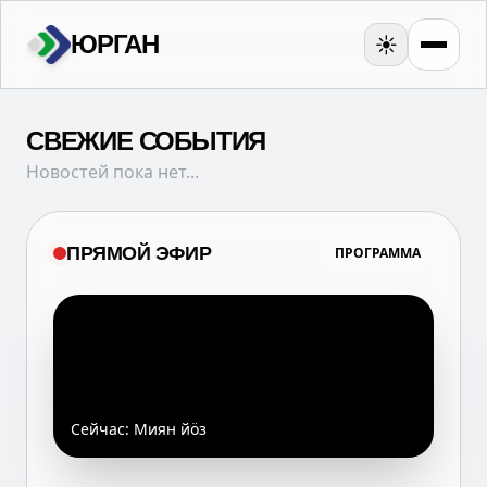
ЮРГАН
☀️
СВЕЖИЕ СОБЫТИЯ
Новостей пока нет...
ПРЯМОЙ ЭФИР
ПРОГРАММА
Сейчас:
Миян йöз