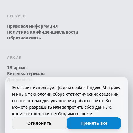
РЕСУРСЫ
Правовая информация
Политика конфиденциальности
Обратная связь
АРХИВ
ТВ-архив
Видеоматериалы
Документы
Этот сайт использует файлы cookie, Яндекс.Метрику
и иные технологии сбора статистических сведений
о посетителях для улучшения работы сайта. Вы
можете разрешить или запретить сбор данных,
© 2026 АО «КРТК» • КОМИ ЙÖЗЛЫ — КОМИ
кроме технически необходимых cookie.
ТЕЛЕКАНАЛ!
16+
СДЕЛАНО С ЛЮБОВЬЮ К РЕСПУБЛИКЕ КОМИ
Отклонить
Принять все