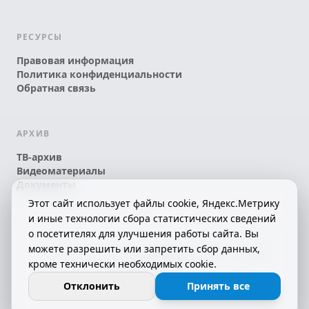
РЕСУРСЫ
Правовая информация
Политика конфиденциальности
Обратная связь
АРХИВ
ТВ-архив
Видеоматериалы
Документы
Этот сайт использует файлы cookie, Яндекс.Метрику
и иные технологии сбора статистических сведений
о посетителях для улучшения работы сайта. Вы
можете разрешить или запретить сбор данных,
© 2026 АО «КРТК» • КОМИ ЙÖЗЛЫ — КОМИ
кроме технически необходимых cookie.
ТЕЛЕКАНАЛ!
16+
СДЕЛАНО С ЛЮБОВЬЮ К РЕСПУБЛИКЕ КОМИ
Отклонить
Принять все