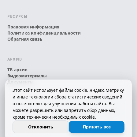
РЕСУРСЫ
Правовая информация
Политика конфиденциальности
Обратная связь
АРХИВ
ТВ-архив
Видеоматериалы
Документы
Этот сайт использует файлы cookie, Яндекс.Метрику
и иные технологии сбора статистических сведений
о посетителях для улучшения работы сайта. Вы
можете разрешить или запретить сбор данных,
© 2026 АО «КРТК» • КОМИ ЙÖЗЛЫ — КОМИ
кроме технически необходимых cookie.
ТЕЛЕКАНАЛ!
16+
СДЕЛАНО С ЛЮБОВЬЮ К РЕСПУБЛИКЕ КОМИ
Отклонить
Принять все