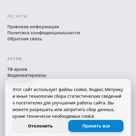
РЕСУРСЫ
Правовая информация
Политика конфиденциальности
Обратная связь
АРХИВ
ТВ-архив
Видеоматериалы
Документы
Этот сайт использует файлы cookie, Яндекс.Метрику
и иные технологии сбора статистических сведений
о посетителях для улучшения работы сайта. Вы
можете разрешить или запретить сбор данных,
© 2026 АО «КРТК» • КОМИ ЙÖЗЛЫ — КОМИ
кроме технически необходимых cookie.
ТЕЛЕКАНАЛ!
16+
СДЕЛАНО С ЛЮБОВЬЮ К РЕСПУБЛИКЕ КОМИ
Отклонить
Принять все