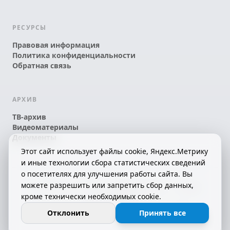
РЕСУРСЫ
Правовая информация
Политика конфиденциальности
Обратная связь
АРХИВ
ТВ-архив
Видеоматериалы
Документы
Этот сайт использует файлы cookie, Яндекс.Метрику
и иные технологии сбора статистических сведений
о посетителях для улучшения работы сайта. Вы
можете разрешить или запретить сбор данных,
© 2026 АО «КРТК» • КОМИ ЙÖЗЛЫ — КОМИ
кроме технически необходимых cookie.
ТЕЛЕКАНАЛ!
16+
СДЕЛАНО С ЛЮБОВЬЮ К РЕСПУБЛИКЕ КОМИ
Отклонить
Принять все