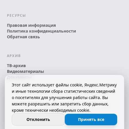
РЕСУРСЫ
Правовая информация
Политика конфиденциальности
Обратная связь
АРХИВ
ТВ-архив
Видеоматериалы
Документы
Этот сайт использует файлы cookie, Яндекс.Метрику
и иные технологии сбора статистических сведений
о посетителях для улучшения работы сайта. Вы
можете разрешить или запретить сбор данных,
© 2026 АО «КРТК» • КОМИ ЙÖЗЛЫ — КОМИ
кроме технически необходимых cookie.
ТЕЛЕКАНАЛ!
16+
СДЕЛАНО С ЛЮБОВЬЮ К РЕСПУБЛИКЕ КОМИ
Отклонить
Принять все