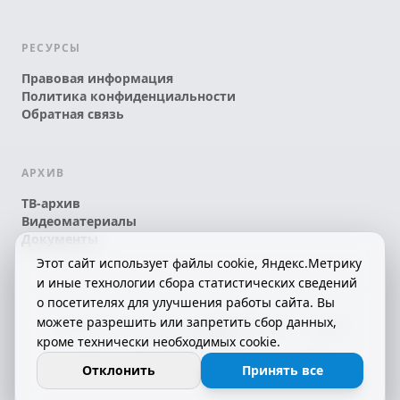
РЕСУРСЫ
Правовая информация
Политика конфиденциальности
Обратная связь
АРХИВ
ТВ-архив
Видеоматериалы
Документы
Этот сайт использует файлы cookie, Яндекс.Метрику
и иные технологии сбора статистических сведений
о посетителях для улучшения работы сайта. Вы
можете разрешить или запретить сбор данных,
© 2026 АО «КРТК» • КОМИ ЙÖЗЛЫ — КОМИ
кроме технически необходимых cookie.
ТЕЛЕКАНАЛ!
16+
СДЕЛАНО С ЛЮБОВЬЮ К РЕСПУБЛИКЕ КОМИ
Отклонить
Принять все