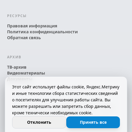
РЕСУРСЫ
Правовая информация
Политика конфиденциальности
Обратная связь
АРХИВ
ТВ-архив
Видеоматериалы
Документы
Этот сайт использует файлы cookie, Яндекс.Метрику
и иные технологии сбора статистических сведений
о посетителях для улучшения работы сайта. Вы
можете разрешить или запретить сбор данных,
© 2026 АО «КРТК» • КОМИ ЙÖЗЛЫ — КОМИ
кроме технически необходимых cookie.
ТЕЛЕКАНАЛ!
16+
СДЕЛАНО С ЛЮБОВЬЮ К РЕСПУБЛИКЕ КОМИ
Отклонить
Принять все