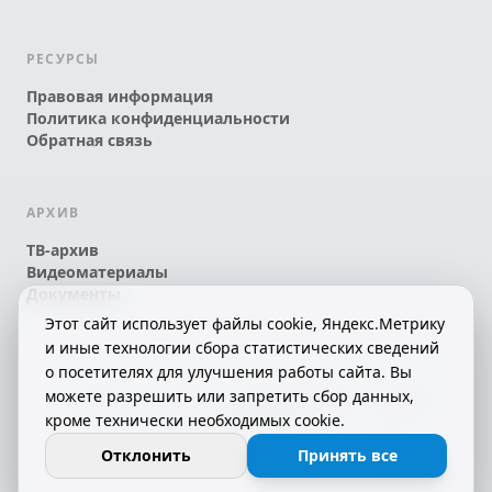
РЕСУРСЫ
Правовая информация
Политика конфиденциальности
Обратная связь
АРХИВ
ТВ-архив
Видеоматериалы
Документы
Этот сайт использует файлы cookie, Яндекс.Метрику
и иные технологии сбора статистических сведений
о посетителях для улучшения работы сайта. Вы
можете разрешить или запретить сбор данных,
© 2026 АО «КРТК» • КОМИ ЙÖЗЛЫ — КОМИ
кроме технически необходимых cookie.
ТЕЛЕКАНАЛ!
16+
СДЕЛАНО С ЛЮБОВЬЮ К РЕСПУБЛИКЕ КОМИ
Отклонить
Принять все