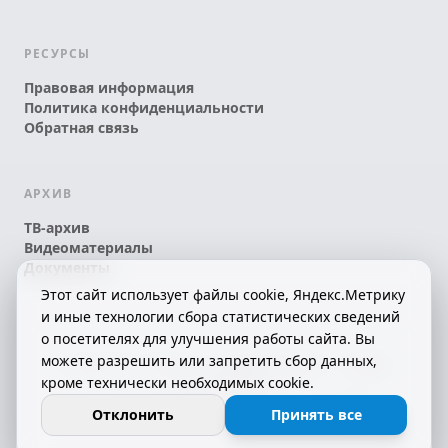
РЕСУРСЫ
Правовая информация
Политика конфиденциальности
Обратная связь
АРХИВ
ТВ-архив
Видеоматериалы
Документы
Этот сайт использует файлы cookie, Яндекс.Метрику
и иные технологии сбора статистических сведений
о посетителях для улучшения работы сайта. Вы
можете разрешить или запретить сбор данных,
© 2026 АО «КРТК» • КОМИ ЙÖЗЛЫ — КОМИ
кроме технически необходимых cookie.
ТЕЛЕКАНАЛ!
16+
СДЕЛАНО С ЛЮБОВЬЮ К РЕСПУБЛИКЕ КОМИ
Отклонить
Принять все