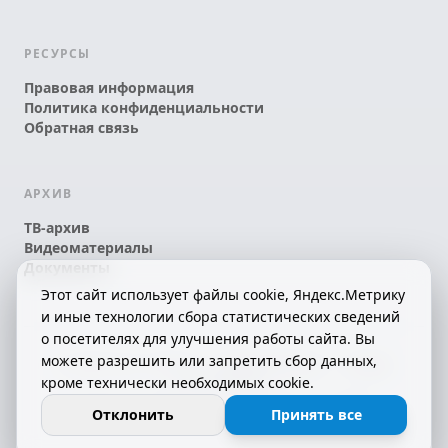
РЕСУРСЫ
Правовая информация
Политика конфиденциальности
Обратная связь
АРХИВ
ТВ-архив
Видеоматериалы
Документы
Этот сайт использует файлы cookie, Яндекс.Метрику
и иные технологии сбора статистических сведений
о посетителях для улучшения работы сайта. Вы
можете разрешить или запретить сбор данных,
© 2026 АО «КРТК» • КОМИ ЙÖЗЛЫ — КОМИ
кроме технически необходимых cookie.
ТЕЛЕКАНАЛ!
16+
СДЕЛАНО С ЛЮБОВЬЮ К РЕСПУБЛИКЕ КОМИ
Отклонить
Принять все