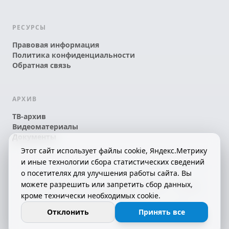
РЕСУРСЫ
Правовая информация
Политика конфиденциальности
Обратная связь
АРХИВ
ТВ-архив
Видеоматериалы
Документы
Этот сайт использует файлы cookie, Яндекс.Метрику
и иные технологии сбора статистических сведений
о посетителях для улучшения работы сайта. Вы
можете разрешить или запретить сбор данных,
© 2026 АО «КРТК» • КОМИ ЙÖЗЛЫ — КОМИ
кроме технически необходимых cookie.
ТЕЛЕКАНАЛ!
16+
СДЕЛАНО С ЛЮБОВЬЮ К РЕСПУБЛИКЕ КОМИ
Отклонить
Принять все