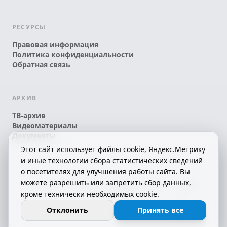
РЕСУРСЫ
Правовая информация
Политика конфиденциальности
Обратная связь
АРХИВ
ТВ-архив
Видеоматериалы
Документы
Этот сайт использует файлы cookie, Яндекс.Метрику
и иные технологии сбора статистических сведений
о посетителях для улучшения работы сайта. Вы
можете разрешить или запретить сбор данных,
© 2026 АО «КРТК» • КОМИ ЙÖЗЛЫ — КОМИ
кроме технически необходимых cookie.
ТЕЛЕКАНАЛ!
16+
СДЕЛАНО С ЛЮБОВЬЮ К РЕСПУБЛИКЕ КОМИ
Отклонить
Принять все