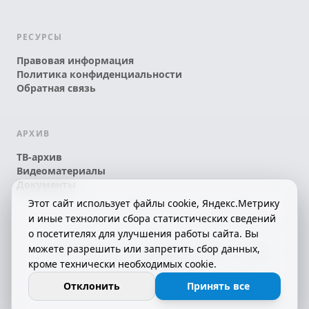
РЕСУРСЫ
Правовая информация
Политика конфиденциальности
Обратная связь
АРХИВ
ТВ-архив
Видеоматериалы
Документы
Этот сайт использует файлы cookie, Яндекс.Метрику
и иные технологии сбора статистических сведений
о посетителях для улучшения работы сайта. Вы
можете разрешить или запретить сбор данных,
© 2026 АО «КРТК» • КОМИ ЙÖЗЛЫ — КОМИ
кроме технически необходимых cookie.
ТЕЛЕКАНАЛ!
16+
СДЕЛАНО С ЛЮБОВЬЮ К РЕСПУБЛИКЕ КОМИ
Отклонить
Принять все