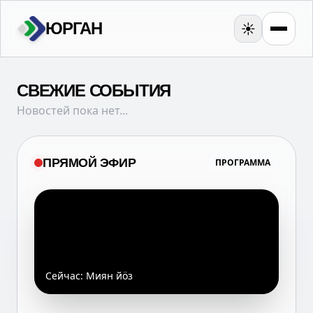
ЮРГАН
☀️
СВЕЖИЕ СОБЫТИЯ
Новостей пока нет...
ПРЯМОЙ ЭФИР
ПРОГРАММА
Сейчас:
Миян йöз