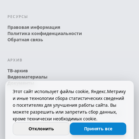
РЕСУРСЫ
Правовая информация
Политика конфиденциальности
Обратная связь
АРХИВ
ТВ-архив
Видеоматериалы
Документы
Этот сайт использует файлы cookie, Яндекс.Метрику
и иные технологии сбора статистических сведений
о посетителях для улучшения работы сайта. Вы
можете разрешить или запретить сбор данных,
© 2026 АО «КРТК» • КОМИ ЙÖЗЛЫ — КОМИ
кроме технически необходимых cookie.
ТЕЛЕКАНАЛ!
16+
СДЕЛАНО С ЛЮБОВЬЮ К РЕСПУБЛИКЕ КОМИ
Отклонить
Принять все