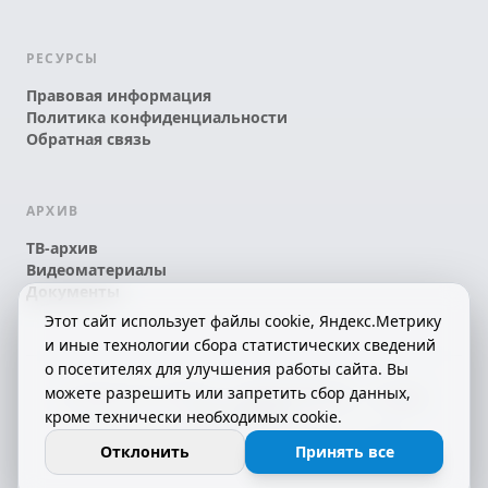
РЕСУРСЫ
Правовая информация
Политика конфиденциальности
Обратная связь
АРХИВ
ТВ-архив
Видеоматериалы
Документы
Этот сайт использует файлы cookie, Яндекс.Метрику
и иные технологии сбора статистических сведений
о посетителях для улучшения работы сайта. Вы
можете разрешить или запретить сбор данных,
© 2026 АО «КРТК» • КОМИ ЙÖЗЛЫ — КОМИ
кроме технически необходимых cookie.
ТЕЛЕКАНАЛ!
16+
СДЕЛАНО С ЛЮБОВЬЮ К РЕСПУБЛИКЕ КОМИ
Отклонить
Принять все