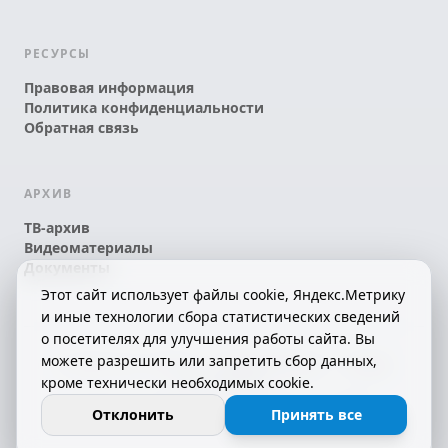
РЕСУРСЫ
Правовая информация
Политика конфиденциальности
Обратная связь
АРХИВ
ТВ-архив
Видеоматериалы
Документы
Этот сайт использует файлы cookie, Яндекс.Метрику
и иные технологии сбора статистических сведений
о посетителях для улучшения работы сайта. Вы
можете разрешить или запретить сбор данных,
© 2026 АО «КРТК» • КОМИ ЙÖЗЛЫ — КОМИ
кроме технически необходимых cookie.
ТЕЛЕКАНАЛ!
16+
СДЕЛАНО С ЛЮБОВЬЮ К РЕСПУБЛИКЕ КОМИ
Отклонить
Принять все