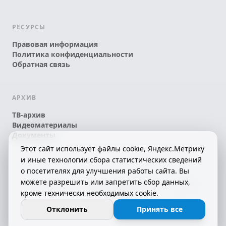
РЕСУРСЫ
Правовая информация
Политика конфиденциальности
Обратная связь
АРХИВ
ТВ-архив
Видеоматериалы
Документы
Этот сайт использует файлы cookie, Яндекс.Метрику
и иные технологии сбора статистических сведений
о посетителях для улучшения работы сайта. Вы
можете разрешить или запретить сбор данных,
© 2026 АО «КРТК» • КОМИ ЙÖЗЛЫ — КОМИ
кроме технически необходимых cookie.
ТЕЛЕКАНАЛ!
16+
СДЕЛАНО С ЛЮБОВЬЮ К РЕСПУБЛИКЕ КОМИ
Отклонить
Принять все