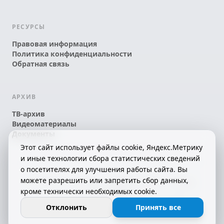
РЕСУРСЫ
Правовая информация
Политика конфиденциальности
Обратная связь
АРХИВ
ТВ-архив
Видеоматериалы
Документы
Этот сайт использует файлы cookie, Яндекс.Метрику
и иные технологии сбора статистических сведений
о посетителях для улучшения работы сайта. Вы
можете разрешить или запретить сбор данных,
© 2026 АО «КРТК» • КОМИ ЙÖЗЛЫ — КОМИ
кроме технически необходимых cookie.
ТЕЛЕКАНАЛ!
16+
СДЕЛАНО С ЛЮБОВЬЮ К РЕСПУБЛИКЕ КОМИ
Отклонить
Принять все