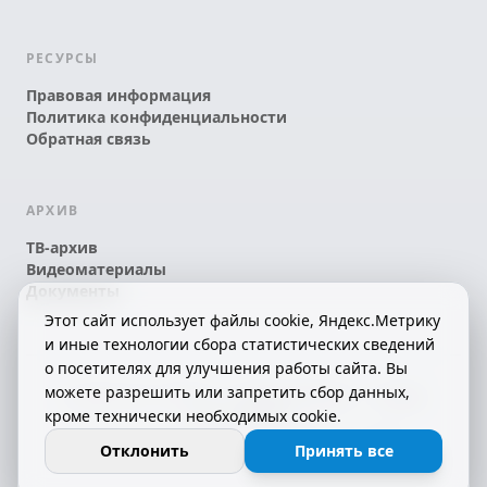
РЕСУРСЫ
Правовая информация
Политика конфиденциальности
Обратная связь
АРХИВ
ТВ-архив
Видеоматериалы
Документы
Этот сайт использует файлы cookie, Яндекс.Метрику
и иные технологии сбора статистических сведений
о посетителях для улучшения работы сайта. Вы
можете разрешить или запретить сбор данных,
© 2026 АО «КРТК» • КОМИ ЙÖЗЛЫ — КОМИ
кроме технически необходимых cookie.
ТЕЛЕКАНАЛ!
16+
СДЕЛАНО С ЛЮБОВЬЮ К РЕСПУБЛИКЕ КОМИ
Отклонить
Принять все