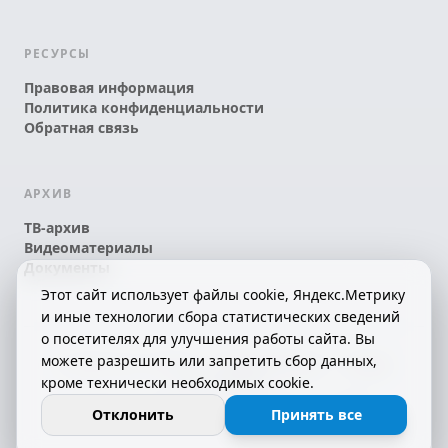
РЕСУРСЫ
Правовая информация
Политика конфиденциальности
Обратная связь
АРХИВ
ТВ-архив
Видеоматериалы
Документы
Этот сайт использует файлы cookie, Яндекс.Метрику
и иные технологии сбора статистических сведений
о посетителях для улучшения работы сайта. Вы
можете разрешить или запретить сбор данных,
© 2026 АО «КРТК» • КОМИ ЙÖЗЛЫ — КОМИ
кроме технически необходимых cookie.
ТЕЛЕКАНАЛ!
16+
СДЕЛАНО С ЛЮБОВЬЮ К РЕСПУБЛИКЕ КОМИ
Отклонить
Принять все