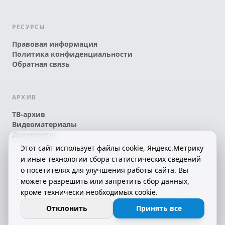
РЕСУРСЫ
Правовая информация
Политика конфиденциальности
Обратная связь
АРХИВ
ТВ-архив
Видеоматериалы
Документы
Этот сайт использует файлы cookie, Яндекс.Метрику
и иные технологии сбора статистических сведений
о посетителях для улучшения работы сайта. Вы
можете разрешить или запретить сбор данных,
© 2026 АО «КРТК» • КОМИ ЙÖЗЛЫ — КОМИ
кроме технически необходимых cookie.
ТЕЛЕКАНАЛ!
16+
СДЕЛАНО С ЛЮБОВЬЮ К РЕСПУБЛИКЕ КОМИ
Отклонить
Принять все